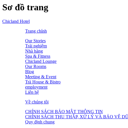
Sơ đồ trang
Chicland Hotel
Trang chính
Our Stories
Trải nghiệm
Nhà hàng
Spa & Fitness
Chicland Lounge
Our Rooms
Blog
Meeting & Event
Trà House & Bistro
employment
Liên hệ
Về chúng tôi
CHÍNH SÁCH BẢO MẬT THÔNG TIN
CHÍNH SÁCH THU THẬP, XỬ LÝ VÀ BẢO VỆ D
Quy định chung