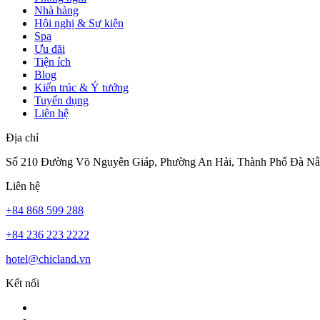
Nhà hàng
Hội nghị & Sự kiện
Spa
Ưu đãi
Tiện ích
Blog
Kiến trúc & Ý tưởng
Tuyển dụng
Liên hệ
Địa chỉ
Số 210 Đường Võ Nguyên Giáp, Phường An Hải, Thành Phố Đà Nẵ
Liên hệ
+84 868 599 288
+84 236 223 2222
hotel@chicland.vn
Kết nối