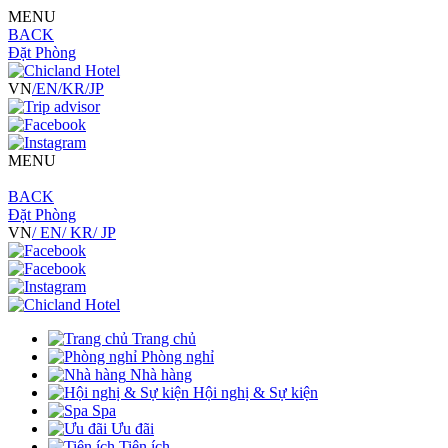
MENU
BACK
Đặt Phòng
VN
/EN
/KR
/JP
MENU
BACK
Đặt Phòng
VN
/ EN
/ KR
/ JP
Trang chủ
Phòng nghỉ
Nhà hàng
Hội nghị & Sự kiện
Spa
Ưu đãi
Tiện ích